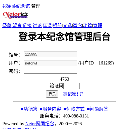
祁寯藻纪念馆
管理
祭奠
|
留言
|
链接
|
讨论
|
年谱
|
相册
|
文选
|
微念
|
功德
|
管理
登录本纪念馆管理后台
馆号：
用户：
(用户ID：161269)
密码：
4763
验证码
忘记密码?
■
功德簿
■
服务内容
■
付款方式
■
问题解答
服务电话：400-088-0131
Powered by
Netor网同纪念
，2000－2026