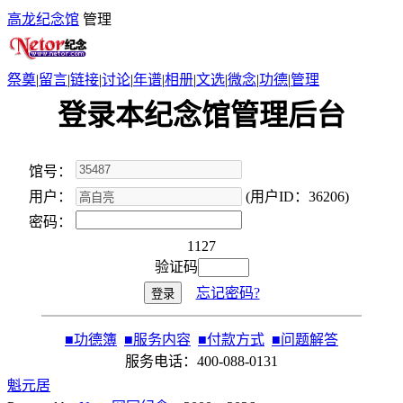
高龙纪念馆
管理
祭奠
|
留言
|
链接
|
讨论
|
年谱
|
相册
|
文选
|
微念
|
功德
|
管理
登录本纪念馆管理后台
馆号：
用户：
(用户ID：36206)
密码：
1127
验证码
忘记密码?
■
功德簿
■
服务内容
■
付款方式
■
问题解答
服务电话：400-088-0131
魁元居