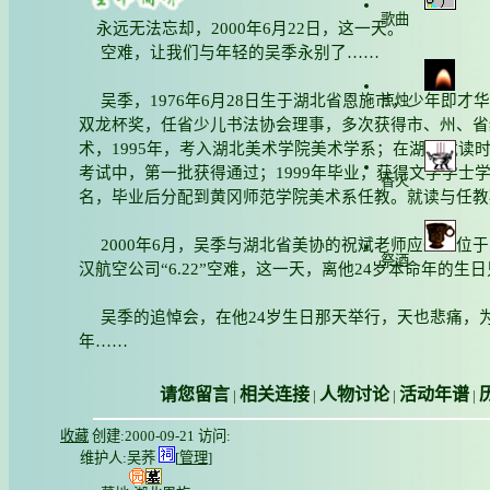
歌曲
永远无法忘却，2000年6月22日，这一天。
空难，让我们与年轻的吴季永别了……
点烛
吴季，1976年6月28日生于湖北省恩施市，少年即才
双龙杯奖，任省少儿书法协会理事，多次获得市、州、省级
术，1995年，考入湖北美术学院美术学系；在湖美就读
考试中，第一批获得通过；1999年毕业，获得文学学士
香火
名，毕业后分配到黄冈师范学院美术系任教。就读与任教
2000年6月，吴季与湖北省美协的祝斌老师应邀到位
祭酒
汉航空公司“6.22”空难，这一天，离他24岁本命年的生
吴季的追悼会，在他24岁生日那天举行，天也悲痛，
年……
请您留言
相关连接
人物讨论
活动年谱
|
|
|
|
收藏
创建:2000-09-21 访问:
维护人:
吴荞
[
管理
]