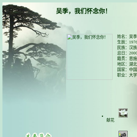
吴季，我们怀念你！
姓名：吴季
生辰：197
民族：汉族
忌日：200
籍贯：恩施
地区：湖北
国家：中国
职业：大学
献花