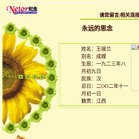
请您留言
相关连
|
永远的思念
姓名：王接兰
别名：成娌
生辰：一九二三年八
月初九日
民族：汉
忌日：二OO二年十一
月初一日
籍贯：江西
地区：婺源
国家：中国
职业：家务
信仰：无