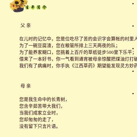
父 亲
在儿时的记忆中，您是位吃尽了苦的会识字会算帐的村里
为了一碗豆腐渣，您在粮管所排上三天两夜的队；
为了能养家糊口，您挑着上百斤的草纸徒步500里下乐平；
借来了一本好书，你一气看到通宵被母亲惊醒把煤油灯打
我们有了病痛时，你手执《江西草药》期望能发现灵方妙
母 亲
您是我生命中的长青树，
您含辛茹苦带大我们，
当我们成家立业时，
您却匆匆的走了，
没有留下只言片语。