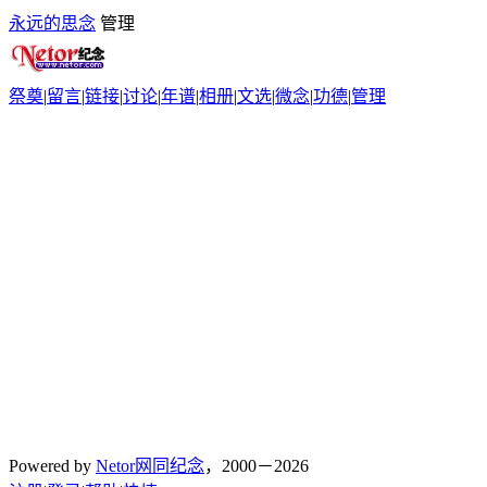
永远的思念
管理
祭奠
|
留言
|
链接
|
讨论
|
年谱
|
相册
|
文选
|
微念
|
功德
|
管理
Powered by
Netor网同纪念
，2000－2026