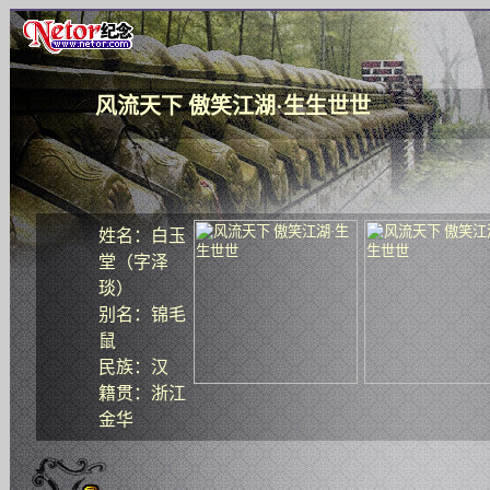
风流天下 傲笑江湖·生生世世
姓名：白玉
堂（字泽
琰）
别名：锦毛
鼠
民族：汉
籍贯：浙江
金华
国家：北宋
职业：游