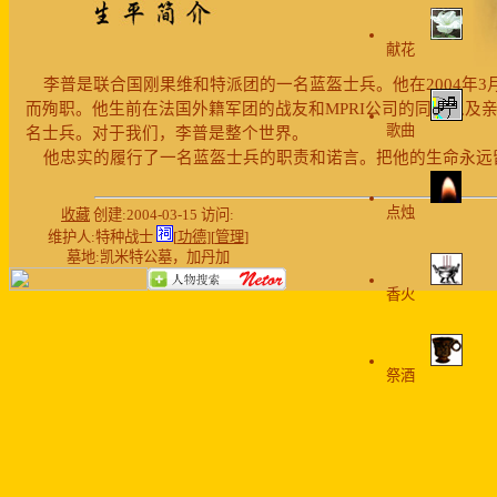
献花
李普是联合国刚果维和特派团的一名蓝盔士兵。他在2004年3月
而殉职。他生前在法国外籍军团的战友和MPRI公司的同仁以及
歌曲
名士兵。对于我们，李普是整个世界。
他忠实的履行了一名蓝盔士兵的职责和诺言。把他的生命永远
点烛
收藏
创建:2004-03-15 访问:
维护人:
特种战士
[
功德
][
管理
]
墓地:凯米特公墓，加丹加
香火
祭酒