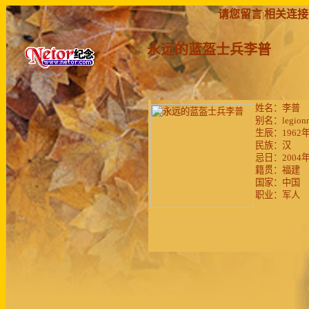
请您留言
相关连接
|
永远的蓝盔士兵李普
姓名：李普
别名：legionn
生辰：1962年
民族：汉
忌日：2004
籍贯：福建
国家：中国
职业：军人