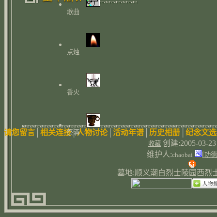
歌曲
点烛
香火
请您留言
│
相关连接
│
人物讨论
│
活动年谱
│
历史相册
│
纪念文选
祭酒
创建:2005-03-2
收藏
维护人:
[
chaobai
功德
墓地:顺义潮白烈士陵园西烈士