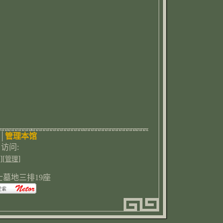
│
管理本馆
3 访问:
][
]
管理
墓地三排19座