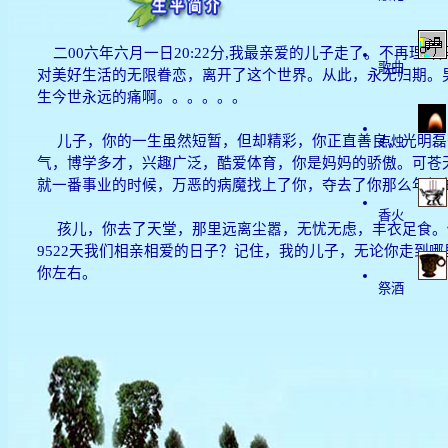
二00六年六月一日20:22分,我最亲爱的儿子走了。不再理
歌曲
对美好生活的无限眷恋，离开了这个世界。从此，永无归期。
生今世永远的痛啊。。。。。。
儿子，你的一生虽然短暂，但却精彩，你正直善良，光明磊
点烛
气，博学多才，兴趣广泛，酷爱体育，你是妈妈的骄傲。可苍
就一番事业的时候，万恶的病魔找上了你，夺去了你那么年轻
香火
孩儿，你去了天堂，那里远离尘嚣，无忧无虑，丰衣足食。
9522天我们相亲相爱的日子？记住，我的儿子，无论你走到
你左右。
祭酒