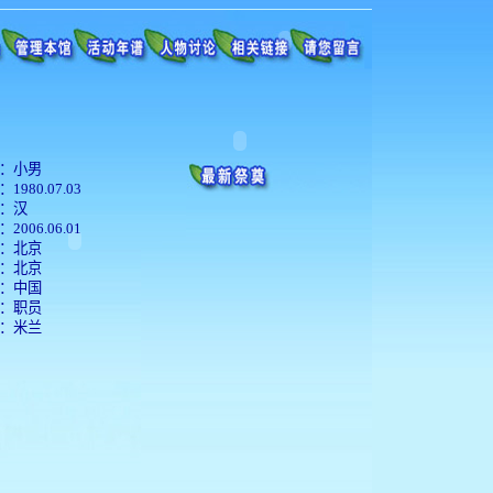
：小男
1980.07.03
：汉
2006.06.01
：北京
：北京
：中国
：职员
：米兰