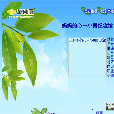
妈妈的心－小男纪念馆
姓名
生辰：
民族
忌日：
籍贯
地区
国家
职业
信仰
献花