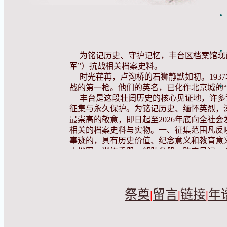
为铭记历史、守护记忆，丰台区档案馆现面
军”）抗战相关档案史料。
时光荏苒，卢沟桥的石狮静默如初。1937
战的第一枪。他们的英名，已化作北京城的“
丰台是这段壮阔历史的核心见证地，许多
征集与永久保护。为铭记历史、缅怀英烈，
最崇高的敬意，即日起至2026年底向全社
相关的档案史料与实物。一、征集范围凡反
事迹的，具有历史价值、纪念意义和教育意
事地图、训练手册、部队名册、阵中日记、
版物；关于战斗和将领的报道、传记、研究
（水壶、饭盒等）、勋章、奖章、纪念章、
等。影像类：记录部队生活、训练、作战及
祭奠
留言
链接
年
|
|
|
及其后人的口述历史影像与录音资料。其他
史价值的复制件、仿制品及相关出版物。