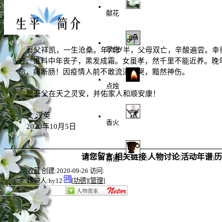
献花
歌曲
吾父祥凯，一生沧桑。年六岁半，父母双亡，辛酸遍尝。幸
方。谁料中年丧子，黑发成霜。女虽孝，然千里不能近养。晚
命，痛断肠！因疫情人前不敢流涕痛哭，黯然神伤。
点烛
愿吾父在天之灵安，并佑家人和顺安康！
女 汉英
香火
2020年10月5日
请您留言
相关链接
人物讨论
活动年谱
历
|
|
|
|
祭酒
收藏
创建:2020-09-26 访问:
维护人:
hy12
[
功德
][
管理
]