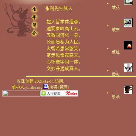
献花
永利先生其人
超人哲学体道尊，
遍观秦岭高山云。
歌曲
五教同流化一身，
公而忘私为人民。
大智若愚常憨笑，
点烛
笔走风雷震高天。
心怀寰宇同一体，
文妙升遐成真人。
香火
收藏
创建:2021-12-11 访问:
维护人:
yinshuang
[
功德
][
管理
]
祭酒