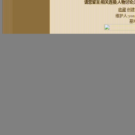
请您留言
|
相关连接
|
人物讨论
|
收藏
创建:
维护人:
yon
墓