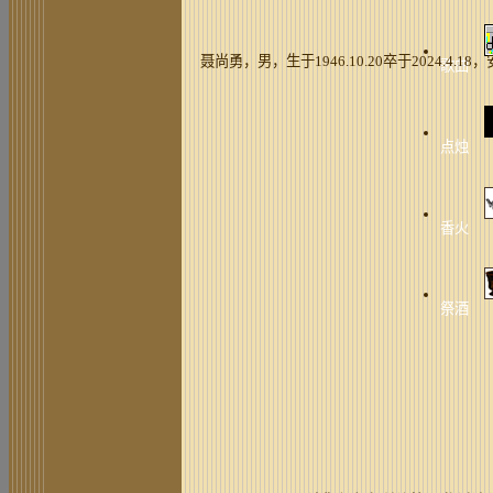
聂尚勇，男，生于1946.10.20卒于2024.4.
歌曲
点烛
香火
祭酒