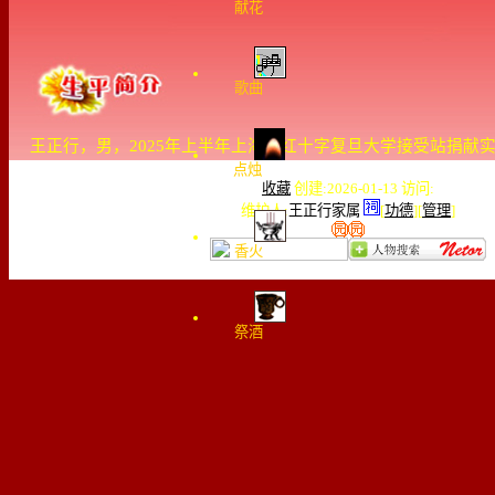
献花
歌曲
王正行，男，2025年上半年上海市红十字复旦大学接受站捐献
点烛
收藏
创建:2026-01-13 访问:
维护人:
王正行家属
[
功德
][
管理
]
香火
祭酒