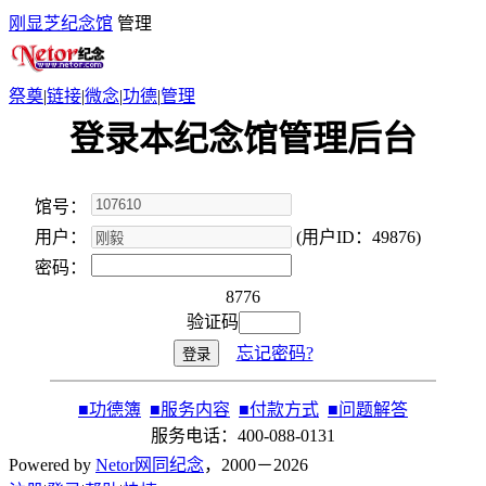
刚显芝纪念馆
管理
祭奠
|
链接
|
微念
|
功德
|
管理
登录本纪念馆管理后台
馆号：
用户：
(用户ID：49876)
密码：
8776
验证码
忘记密码?
■
功德簿
■
服务内容
■
付款方式
■
问题解答
服务电话：400-088-0131
Powered by
Netor网同纪念
，2000－2026