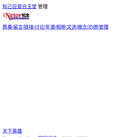
知己应是白玉堂
管理
祭奠
|
留言
|
链接
|
讨论
|
年谱
|
相册
|
文选
|
微念
|
功德
|
管理
天下英雄