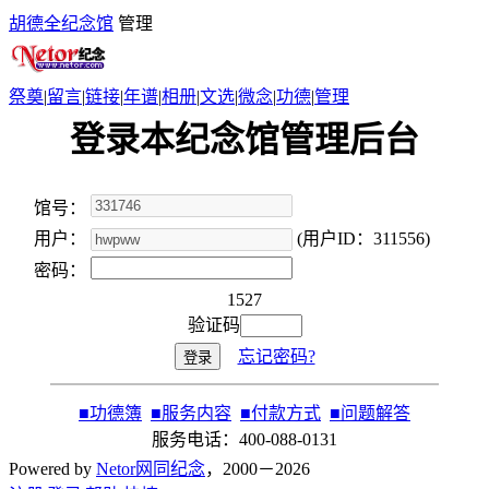
胡德全纪念馆
管理
祭奠
|
留言
|
链接
|
年谱
|
相册
|
文选
|
微念
|
功德
|
管理
登录本纪念馆管理后台
馆号：
用户：
(用户ID：311556)
密码：
1527
验证码
忘记密码?
■
功德簿
■
服务内容
■
付款方式
■
问题解答
服务电话：400-088-0131
Powered by
Netor网同纪念
，2000－2026