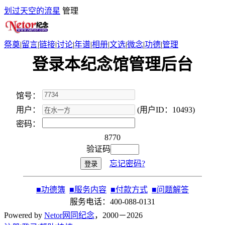
划过天空的流星
管理
祭奠
|
留言
|
链接
|
讨论
|
年谱
|
相册
|
文选
|
微念
|
功德
|
管理
登录本纪念馆管理后台
馆号：
用户：
(用户ID：10493)
密码：
8770
验证码
忘记密码?
■
功德簿
■
服务内容
■
付款方式
■
问题解答
服务电话：400-088-0131
Powered by
Netor网同纪念
，2000－2026