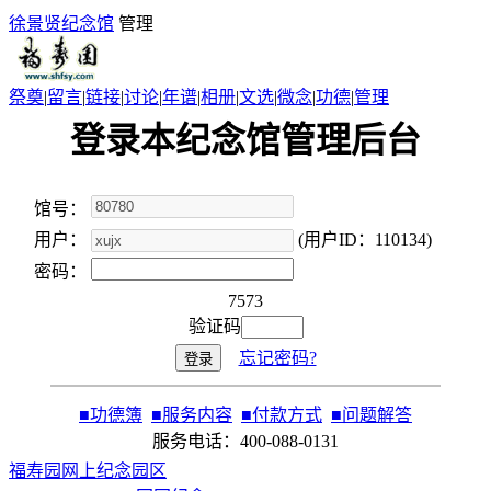
徐景贤纪念馆
管理
祭奠
|
留言
|
链接
|
讨论
|
年谱
|
相册
|
文选
|
微念
|
功德
|
管理
登录本纪念馆管理后台
馆号：
用户：
(用户ID：110134)
密码：
7573
验证码
忘记密码?
■
功德簿
■
服务内容
■
付款方式
■
问题解答
服务电话：400-088-0131
福寿园网上纪念园区